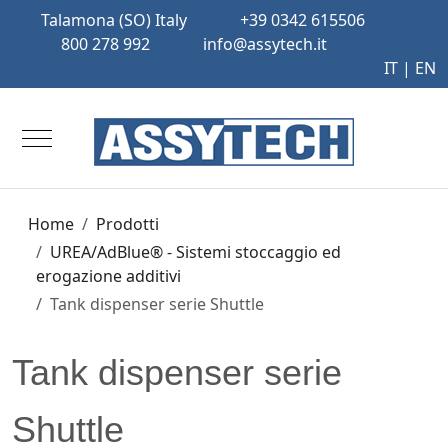
Talamona (SO) Italy
+39 0342 615506
800 278 992
info@assytech.it
IT |
EN
Mobile Menu Toggle
Home
Prodotti
UREA/AdBlue® - Sistemi stoccaggio ed
erogazione additivi
Tank dispenser serie Shuttle
Tank dispenser serie
Shuttle