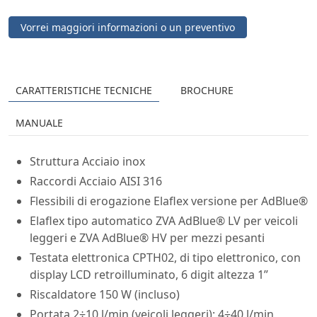
Vorrei maggiori informazioni o un preventivo
CARATTERISTICHE TECNICHE
BROCHURE
MANUALE
Struttura Acciaio inox
Raccordi Acciaio AISI 316
Flessibili di erogazione Elaflex versione per AdBlue®
Elaflex tipo automatico ZVA AdBlue® LV per veicoli
leggeri e ZVA AdBlue® HV per mezzi pesanti
Testata elettronica CPTH02, di tipo elettronico, con
display LCD retroilluminato, 6 digit altezza 1”
Riscaldatore 150 W (incluso)
Portata 2÷10 l/min (veicoli leggeri); 4÷40 l/min